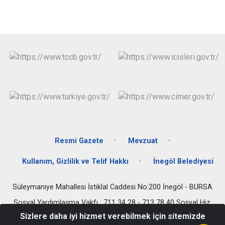
Resmi Gazete
Mevzuat
Kullanım, Gizlilik ve Telif Hakkı
İnegöl Belediyesi
Süleymaniye Mahallesi İstiklal Caddesi No:200 İnegöl - BURSA
Sosyal Yardımlaşma Vakfı : 711 34 28 - 713 78 40 Sosyal Hiz.
Müdürlüğü : 711 35 36 Nüfus Müdürlüğü : 711 27 76 Yazı İşleri
Sizlere daha iyi hizmet verebilmek için sitemizde
Müdürlüğü : 711 78 80 Faks: 711 78 83 Kaymakamlık Özel Kalem :