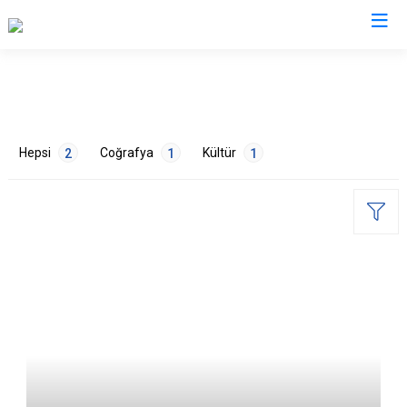
Bursa
Büyükorhan
Mustafakemalpaşa
Hepsi
Coğrafya
Kültür
2
1
1
Gemlik
Mudanya
Gürsu
Nilüfer
Harmancık
Orhaneli
İnegöl
Orhangazi
ETİKETLER
İznik
Osmangazi
Karacabey
Yenişehir
Doğa
1
Turizm
1
Keles
Yıldırım
Kestel