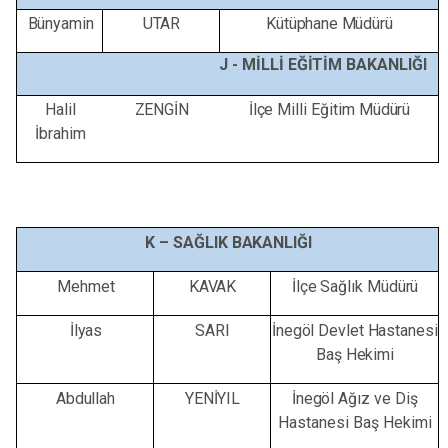
Bünyamin
UTAR
Kütüphane
Müdürü
J -
MİLLİ
EĞİTİM
BAKANLIĞI
Halil
ZENGİN
İlçe
Milli
Eğitim
Müdürü
İbrahim
K –
SAĞLIK
BAKANLIĞI
Mehmet
KAVAK
İlçe
Sağlık
Müdürü
İlyas
SARI
İnegöl
Devlet
Hastanesi
Baş
Hekimi
Abdullah
YENİYIL
İnegöl
Ağız ve
Diş
Hastanesi
Baş
Hekimi