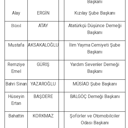
Başkanı
Alay
ERGİN
Kızılay
Şube
Başkanı
ATAY
Atatürkçü
Düşünce
Derneği
Bürol
Başkanı
Mustafa
AKSAKALOĞLU
İlim
Yayma
Cemiyeti
Şube
Başkanı
Remziye
GÜRİŞ
Yardım
Sevenler
Derneği
Emel
Başkanı
Bahri Sinan
YAZAROĞLU
MÜSİAD
Şube
Başkanı
Hüseyin
BAŞDERE
BALGÖÇ
Derneği
Başkanı
Ertan
Bahattin
KORKMAZ
Şoförler
ve
Otomobilciler
Odası
Başkanı