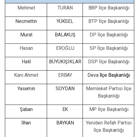
Mehmet
TURAN
BBP
İlçe
Başkanlığı
Necmettin
YÜKSEL
BTP
İlçe
Başkanlığı
Murat
BALAKUŞ
DP
İlçe
Başkanlığı
Hasan
EROĞLU
SP
İlçe
Başkanlığı
Halil
BÜYÜKIŞIKLAR
DSP
İlçe
Başkanlığı
Kani
Ahmet
ERBAY
Deva
İlçe
Başkanlığı
Yasemin
SOYDAN
Memleket
Partisi
İlçe
Başkanlığı
Şaban
EK
MP
İlçe
Başkanlığı
İlhan
BAYKAN
Yeniden
Refah
Partisi
İlçe
Başkanlığı