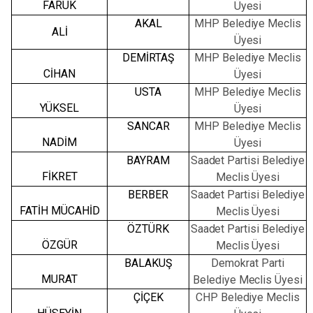
FARUK
Üyesi
AKAL
MHP
Belediye
Meclis
ALİ
Üyesi
DEMİRTAŞ
MHP
Belediye
Meclis
CİHAN
Üyesi
USTA
MHP
Belediye
Meclis
YÜKSEL
Üyesi
SANCAR
MHP
Belediye
Meclis
NADİM
Üyesi
BAYRAM
Saadet Partisi Belediye
FİKRET
Meclis
Üyesi
BERBER
Saadet Partisi Belediye
FATİH MÜCAHİD
Meclis
Üyesi
ÖZTÜRK
Saadet Partisi Belediye
ÖZGÜR
Meclis
Üyesi
BALAKUŞ
Demokrat Parti
MURAT
Belediye
Meclis
Üyesi
ÇİÇEK
CHP Belediye
Meclis