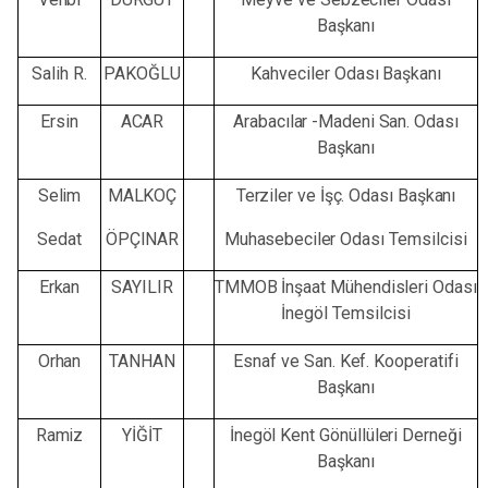
Başkanı
Salih
R.
PAKOĞLU
Kahveciler
Odası
Başkanı
Ersin
ACAR
Arabacılar
-Madeni
San.
Odası
Başkanı
Selim
MALKOÇ
Terziler
ve
İşç.
Odası
Başkanı
Sedat
ÖPÇINAR
Muhasebeciler
Odası
Temsilcisi
Erkan
SAYILIR
TMMOB
İnşaat
Mühendisleri
Odası
İnegöl
Temsilcisi
Orhan
TANHAN
Esnaf
ve
San.
Kef.
Kooperatifi
Başkanı
Ramiz
YİĞİT
İnegöl
Kent
Gönüllüleri
Derneği
Başkanı