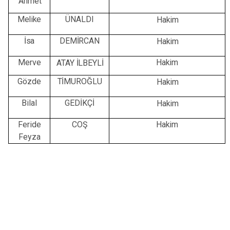
Ahmet
Melike
ÜNALDI
Hakim
İsa
DEMİRCAN
Hakim
Merve
Hakim
ATAY İLBEYLİ
Gözde
TİMUROĞLU
Hakim
Bilal
GEDİKÇİ
Hakim
Feride
COŞ
Hakim
Feyza