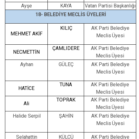
Ayşe
KAYA
Vatan Partisi Başkanlığı
18-
BELEDİYE
MECLİS
ÜYELERİ
KILIÇ
AK
Parti
Belediye
MEHMET AKİF
Meclis
Üyesi
ÇAMLIDERE
AK
Parti
Belediye
NECMETTİN
Meclis
Üyesi
Ayhan
GÜLEÇ
AK
Parti
Belediye
Meclis
Üyesi
TUNA
AK
Parti
Belediye
HATİCE
Meclis
Üyesi
TOPRAK
AK
Parti
Belediye
Ali
Meclis
Üyesi
Halide Serpil
ŞAHİN
AK
Parti
Belediye
Meclis
Üyesi
Selahattin
KÜLCÜ
AK
Parti
Belediye