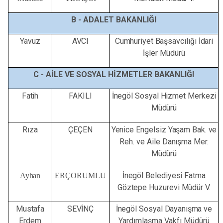
B -
ADALET
BAKANLIĞI
Yavuz
AVCI
Cumhuriyet
Başsavcılığı
İdari
İşler
Müdürü
C -
AİLE
VE
SOSYAL
HİZMETLER
BAKANLIĞI
Fatih
FAKILI
İnegöl
Sosyal
Hizmet
Merkezi
Müdürü
Rıza
ÇEÇEN
Yenice
Engelsiz
Yaşam
Bak.
ve
Reh.
ve
Aile
Danışma
Mer.
Müdürü
İnegöl
Belediyesi
Fatma
Ayhan
ERÇORUMLU
Göztepe
Huzurevi
Müdür V.
Mustafa
SEVİNÇ
İnegöl
Sosyal
Dayanışma
ve
Erdem
Yardımlaşma
Vakfı
Müdürü