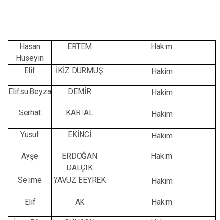
Hasan
ERTEM
Hakim
Hüseyin
Elif
İKİZ DURMUŞ
Hakim
Elifsu Beyza
DEMİR
Hakim
Serhat
KARTAL
Hakim
Yusuf
EKİNCİ
Hakim
Ayşe
ERDOĞAN
Hakim
DALÇIK
Selime
YAVUZ BEYREK
Hakim
Elif
AK
Hakim