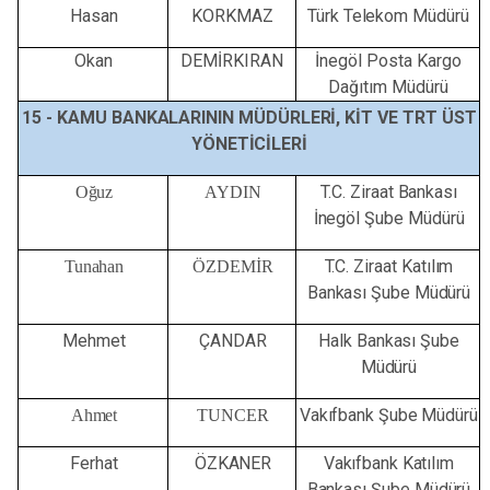
Hasan
KORKMAZ
Türk
Telekom
Müdürü
Okan
DEMİRKIRAN
İnegöl Posta Kargo
Dağıtım Müdürü
15 -
KAMU
BANKALARININ
MÜDÜRLERİ,
KİT
VE
TRT
ÜST
YÖNETİCİLERİ
T.C.
Ziraat
Bankası
Oğuz
AYDIN
İnegöl
Şube
Müdürü
T.C.
Ziraat
Katılım
Tunahan
ÖZDEMİR
Bankası
Şube
Müdürü
Mehmet
ÇANDAR
Halk
Bankası
Şube
Müdürü
Vakıfbank
Şube
Müdürü
Ahmet
TUNCER
Ferhat
ÖZKANER
Vakıfbank
Katılım
Bankası
Şube
Müdürü