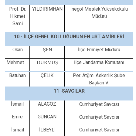
Prof.
Dr.
YILDIRIMHAN
İnegöl
Meslek
Yüksekokulu
Hikmet
Müdürü
Sami
10 -
İLÇE
GENEL
KOLLUĞUNUN
EN
ÜST
AMİRLERİ
Okan
ŞEN
İlçe
Emniyet
Müdürü
Mehmet
İlçe
Jandarma
Komutanı
DURMUŞ
Batuhan
ÇELİK
Per. Atğm. Askerlik Şube
Başkan V.
11
-SAVCILAR
İsmail
ALAGÖZ
Cumhuriyet
Savcısı
Emre
GÜNCAN
Cumhuriyet Savcısı
İsmail
İLBEYLİ
Cumhuriyet Savcısı