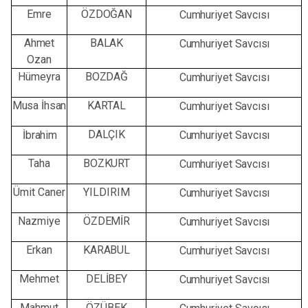
Emre
ÖZDOĞAN
Cumhuriyet
Savcısı
Ahmet
BALAK
Cumhuriyet Savcısı
Ozan
Hümeyra
BOZDAĞ
Cumhuriyet
Savcısı
Musa İhsan
KARTAL
Cumhuriyet
Savcısı
DALÇIK
İbrahim
Cumhuriyet Savcısı
Taha
BOZKURT
Cumhuriyet
Savcısı
Ümit Caner
YILDIRIM
Cumhuriyet Savcısı
Nazmiye
ÖZDEMİR
Cumhuriyet Savcısı
Erkan
KARABUL
Cumhuriyet
Savcısı
Mehmet
DELİBEY
Cumhuriyet Savcısı
Mahmut
ÖZÜBEK