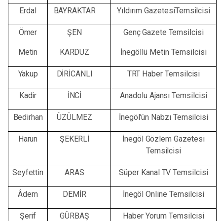
Erdal
BAYRAKTAR
Yıldırım
GazetesiTemsilcisi
Ömer
ŞEN
Genç
Gazete
Temsilcisi
Metin
KARDUZ
İnegöllü
Metin
Temsilcisi
Yakup
DİRİCANLI
TRT
Haber
Temsilcisi
Kadir
İNCİ
Anadolu
Ajansı
Temsilcisi
Bedirhan
ÜZÜLMEZ
İnegöl’ün
Nabzı
Temsilcisi
Harun
ŞEKERLİ
İnegöl
Gözlem
Gazetesi
Temsilcisi
Seyfettin
ARAS
Süper
Kanal
TV
Temsilcisi
Âdem
DEMİR
İnegöl
Online
Temsilcisi
Şerif
GÜRBAŞ
Haber
Yorum
Temsilcisi