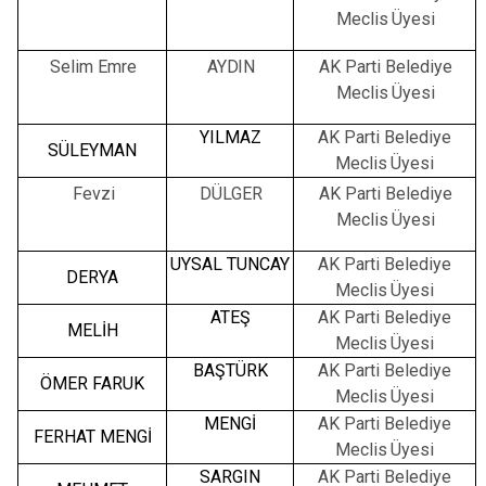
Meclis
Üyesi
Selim Emre
AYDIN
AK
Parti
Belediye
Meclis
Üyesi
YILMAZ
AK
Parti
Belediye
SÜLEYMAN
Meclis
Üyesi
Fevzi
DÜLGER
AK
Parti
Belediye
Meclis
Üyesi
UYSAL TUNCAY
AK
Parti
Belediye
DERYA
Meclis
Üyesi
ATEŞ
AK
Parti
Belediye
MELİH
Meclis
Üyesi
BAŞTÜRK
AK
Parti
Belediye
ÖMER FARUK
Meclis
Üyesi
MENGİ
AK
Parti
Belediye
FERHAT MENGİ
Meclis
Üyesi
SARGIN
AK
Parti
Belediye