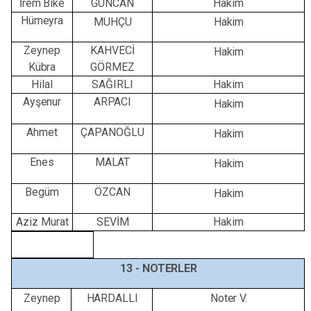
İrem Bike
GÜNCAN
Hakim
Hümeyra
MUHÇU
Hakim
Zeynep
KAHVECİ
Hakim
Kübra
GÖRMEZ
Hilal
SAĞIRLI
Hakim
Ayşenur
ARPACI
Hakim
Ahmet
ÇAPANOĞLU
Hakim
Enes
MALAT
Hakim
Begüm
ÖZCAN
Hakim
Aziz Murat
SEVİM
Hakim
13 -
NOTERLER
Zeynep
HARDALLI
Noter
V.