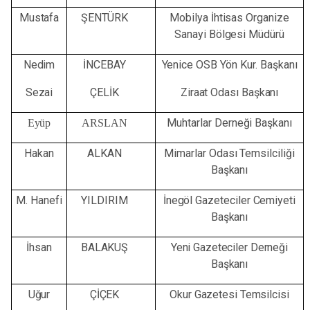
Mustafa
ŞENTÜRK
Mobilya
İhtisas
Organize
Sanayi
Bölgesi
Müdürü
Nedim
İNCEBAY
Yenice
OSB
Yön
Kur.
Başkanı
Sezai
ÇELİK
Ziraat
Odası
Başkanı
Muhtarlar
Derneği
Başkanı
Eyüp
ARSLAN
Hakan
ALKAN
Mimarlar
Odası
Temsilciliği
Başkanı
M.
Hanefi
YILDIRIM
İnegöl
Gazeteciler
Cemiyeti
Başkanı
İhsan
BALAKUŞ
Yeni
Gazeteciler
Derneği
Başkanı
Uğur
ÇİÇEK
Okur
Gazetesi
Temsilcisi