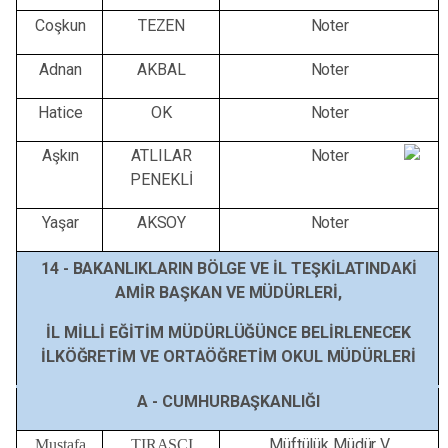
Coşkun
TEZEN
Noter
Adnan
AKBAL
Noter
Hatice
OK
Noter
Aşkın
ATLILAR
Noter
PENEKLİ
Yaşar
AKSOY
Noter
14 -
BAKANLIKLARIN
BÖLGE
VE İL
TEŞKİLATINDAKİ
AMİR
BAŞKAN
VE
MÜDÜRLERİ,
İL
MİLLİ
EĞİTİM
MÜDÜRLÜĞÜNCE
BELİRLENECEK
İLKÖĞRETİM
VE
ORTAÖĞRETİM
OKUL
MÜDÜRLERİ
A -
CUMHURBAŞKANLIĞI
Müftülük Müdür V.
Mustafa
TIRAŞCI