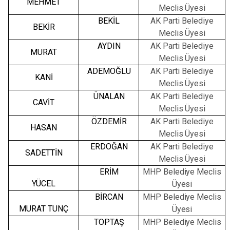
MEHMET
Meclis
Üyesi
BEKİL
AK
Parti
Belediye
BEKİR
Meclis
Üyesi
AYDIN
AK
Parti
Belediye
MURAT
Meclis
Üyesi
ADEMOĞLU
AK
Parti
Belediye
KANİ
Meclis
Üyesi
ÜNALAN
AK
Parti
Belediye
CAVİT
Meclis
Üyesi
ÖZDEMİR
AK
Parti
Belediye
HASAN
Meclis
Üyesi
ERDOĞAN
AK
Parti
Belediye
SADETTİN
Meclis
Üyesi
ERİM
MHP
Belediye
Meclis
YÜCEL
Üyesi
BİRCAN
MHP
Belediye
Meclis
MURAT TUNÇ
Üyesi
TOPTAŞ
MHP
Belediye
Meclis