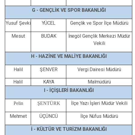
G -
GENÇLİK
VE
SPOR
BAKANLIĞI
Yusuf
Şevki
YÜCEL
Gençlik
ve
Spor
İlçe
Müdürü
Mesut
BUDAK
İnegöl
Gençlik
Merkezi
Müdür
Vekili
H -
HAZİNE
VE
MALİYE
BAKANLIĞI
Halil
ŞENVER
Vergi
Dairesi
Müdürü
Halil
KAYA
Malmüdürü
I -
İÇİŞLERİ
BAKANLIĞI
İlçe Yazı İşleri Müdür Vekili
Pelin
ŞENTÜRK
Mehmet
ÜÇÜNCÜ
İlçe
Nüfus
Müdürü
İ -
KÜLTÜR
VE
TURİZM
BAKANLIĞI