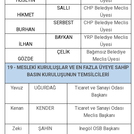
HÜSEYİN
Üyesi
SALLI
CHP Belediye
Meclis
HİKMET
Üyesi
SERBEST
CHP Belediye
Meclis
BURHAN
Üyesi
BAYKAN
YRP Belediye
Meclis
İLHAN
Üyesi
ÇELİK
Bağımsız Belediye
GÖZDE
Meclis
Üyesi
19 -
MESLEKİ
KURULUŞLAR
VE EN
FAZLA
ÜYEYE
SAHİP
BASIN
KURULUŞUNUN
TEMSİLCİLERİ
Yavuz
UĞURDAĞ
Ticaret
ve
Sanayi
Odası
Başkanı
Kenan
KENDER
Ticaret
ve
Sanayi
Odası
Meclis
Başkanı
Zeki
ŞAHİN
İnegöl
OSB
Başkanı