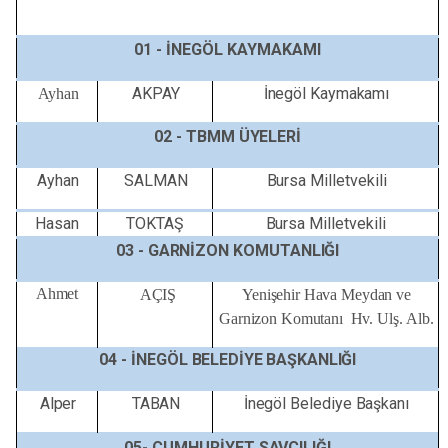
01 -
İNEGÖL
KAYMAKAMI
AKPAY
İnegöl
Kaymakamı
Ayhan
02 -
TBMM
ÜYELERİ
Ayhan
SALMAN
Bursa
Milletvekili
Hasan
TOKTAŞ
Bursa
Milletvekili
03 -
GARNİZON KOMUTANLIĞI
Ahmet
AÇIŞ
Yenişehir Hava Meydan ve
Garnizon Komutanı
Hv. Ulş. Alb.
04 -
İNEGÖL
BELEDİYE
BAŞKANLIĞI
Alper
TABAN
İnegöl
Belediye
Başkanı
05-
CUMHURİYET
SAVCILIĞI