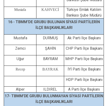
Türkiye Emlak Katılım
Mustafa
KAHVECİ
Bankası
Şube
Müdürü
16 -
TBMM'DE
GRUBU
BULUNAN
SİYASİ
PARTİLERİN
İLÇE
BAŞKANLIKLARI
Mustafa
DURMUŞ
Ak
Parti
İlçe
Başkanı
Zemci
ŞAHİN
CHP
Parti
İlçe
Başkanı
Uğur
BAYRAM
MHP
Parti İlçe
Başkanı
İYİ
Parti
İlçe
Başkanı
Recep
BAYRAK
HDP
Parti
İlçe
Başkanı
Alper
ILDIREL
A Parti İlçe Başkanı
17-
TBMM'DE
GRUBU
BULUNMAYAN
SİYASİ
PARTİLERİN
İLÇE
BAŞKANLIKLARI