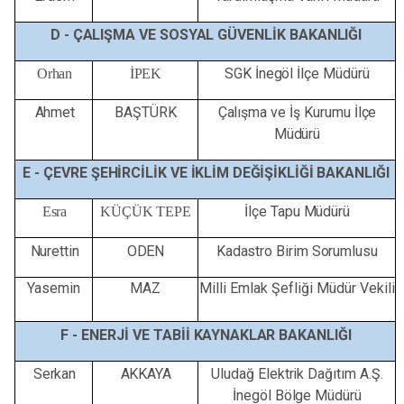
D -
ÇALIŞMA
VE
SOSYAL
GÜVENLİK
BAKANLIĞI
SGK
İnegöl
İlçe
Müdürü
Orhan
İPEK
Ahmet
BAŞTÜRK
Çalışma
ve
İş
Kurumu
İlçe
Müdürü
E -
ÇEVRE
ŞEHİRCİLİK
VE
İKLİM
DEĞİŞİKLİĞİ
BAKANLIĞI
İlçe
Tapu
Müdürü
Esra
KÜÇÜK TEPE
Nurettin
ODEN
Kadastro
Birim
Sorumlusu
Yasemin
MAZ
Milli Emlak Şefliği Müdür Vekili
F -
ENERJİ
VE
TABİİ
KAYNAKLAR
BAKANLIĞI
Serkan
AKKAYA
Uludağ
Elektrik Dağıtım
A.Ş.
İnegöl
Bölge
Müdürü