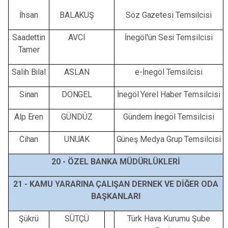
İhsan
BALAKUŞ
Söz
Gazetesi
Temsilcisi
Saadettin
AVCI
İnegöl'ün
Sesi
Temsilcisi
Tamer
Salih
Bilal
ASLAN
e-İnegöl
Temsilcisi
Sinan
DÖNGEL
İnegöl
Yerel
Haber
Temsilcisi
Alp
Eren
GÜNDÜZ
Gündem
İnegöl
Temsilcisi
Cihan
UNUAK
Güneş Medya Grup
Temsilcisi
20 -
ÖZEL
BANKA
MÜDÜRLÜKLERİ
21 -
KAMU
YARARINA
ÇALIŞAN
DERNEK
VE
DİĞER
ODA
BAŞKANLARI
Şükrü
SÜTÇÜ
Türk
Hava
Kurumu
Şube