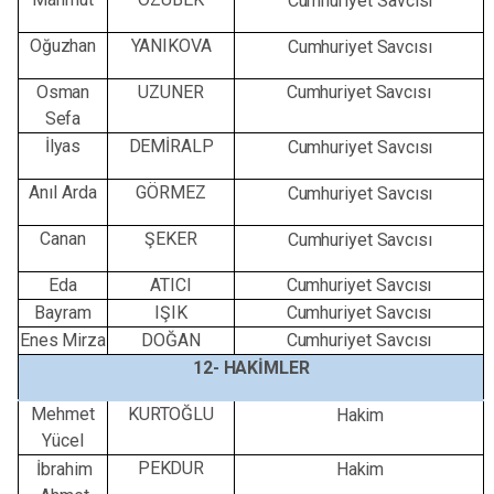
Cumhuriyet Savcısı
Oğuzhan
YANIKOVA
Cumhuriyet
Savcısı
Osman
UZUNER
Cumhuriyet
Savcısı
Sefa
İlyas
DEMİRALP
Cumhuriyet Savcısı
Anıl Arda
GÖRMEZ
Cumhuriyet Savcısı
Canan
ŞEKER
Cumhuriyet
Savcısı
Eda
ATICI
Cumhuriyet Savcısı
Bayram
IŞIK
Cumhuriyet Savcısı
Enes Mirza
DOĞAN
Cumhuriyet Savcısı
12-
HAKİMLER
Mehmet
KURTOĞLU
Hakim
Yücel
PEKDUR
İbrahim
Hakim