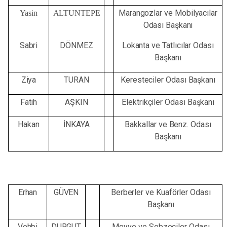
Marangozlar ve Mobilyacılar
Yasin
ALTUNTEPE
Odası
Başkanı
Sabri
DÖNMEZ
Lokanta
ve
Tatlıcılar
Odası
Başkanı
Ziya
TURAN
Keresteciler
Odası
Başkanı
Fatih
AŞKIN
Elektrikçiler
Odası
Başkanı
Hakan
İNKAYA
Bakkallar
ve
Benz.
Odası
Başkanı
Erhan
GÜVEN
Berberler
ve
Kuaförler
Odası
Başkanı
Vehbi
DURGUT
Meyve
ve
Sebzeciler
Odası