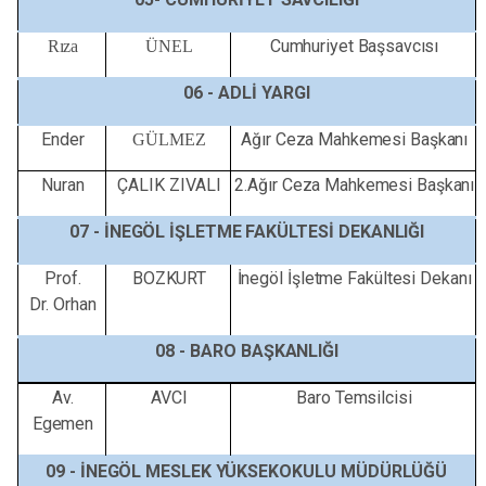
Cumhuriyet
Başsavcısı
Rıza
ÜNEL
06 -
ADLİ
YARGI
Ender
Ağır
Ceza
Mahkemesi
Başkanı
GÜLMEZ
Nuran
ÇALIK
ZIVALI
2.Ağır
Ceza
Mahkemesi
Başkanı
07 -
İNEGÖL
İŞLETME
FAKÜLTESİ
DEKANLIĞI
Prof.
BOZKURT
İnegöl
İşletme
Fakültesi
Dekanı
Dr.
Orhan
08 - BARO
BAŞKANLIĞI
Av.
AVCI
Baro
Temsilcisi
Egemen
09 -
İNEGÖL
MESLEK
YÜKSEKOKULU
MÜDÜRLÜĞÜ