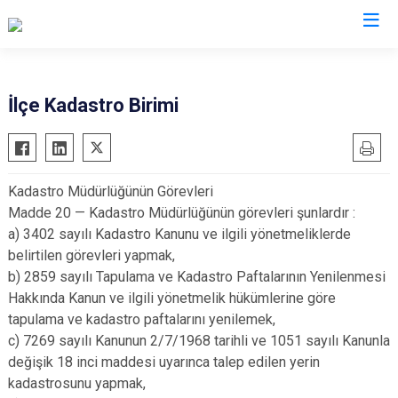
Bursa
İlçe Kadastro Birimi
Büyükorhan
Mustafakemalpaşa
Gemlik
Mudanya
Kadastro Müdürlüğünün Görevleri
Gürsu
Nilüfer
Madde 20 — Kadastro Müdürlüğünün görevleri şunlardır :
Harmancık
Orhaneli
a) 3402 sayılı Kadastro Kanunu ve ilgili yönetmeliklerde
İnegöl
Orhangazi
belirtilen görevleri yapmak,
b) 2859 sayılı Tapulama ve Kadastro Paftalarının Yenilenmesi
İznik
Osmangazi
Hakkında Kanun ve ilgili yönetmelik hükümlerine göre
Karacabey
Yenişehir
tapulama ve kadastro paftalarını yenilemek,
Keles
Yıldırım
c) 7269 sayılı Kanunun 2/7/1968 tarihli ve 1051 sayılı Kanunla
Kestel
değişik 18 inci maddesi uyarınca talep edilen yerin
kadastrosunu yapmak,